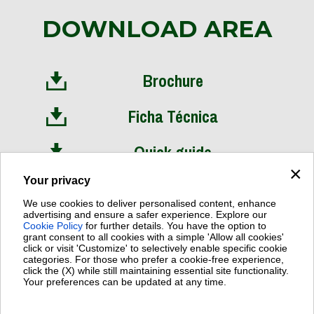
DOWNLOAD AREA
Brochure
Ficha Técnica
Quick guide
×
Your privacy
Manual de instrucciones
We use cookies to deliver personalised content, enhance
advertising and ensure a safer experience. Explore our
Eficiencia energética
Cookie Policy
for further details. You have the option to
grant consent to all cookies with a simple 'Allow all cookies'
click or visit 'Customize' to selectively enable specific cookie
categories. For those who prefer a cookie-free experience,
click the (X) while still maintaining essential site functionality.
Your preferences can be updated at any time.
Dab Pumps Spa © Via Marco Polo, 14 Mestrino Padova - Italy